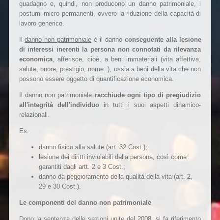
guadagno e, quindi, non producono un danno patrimoniale, i
postumi micro permanenti, ovvero la riduzione della capacità di
lavoro generico.
Il
danno non patrimoniale
è il danno
conseguente alla lesione
di interessi inerenti la persona non connotati da rilevanza
economica
, afferisce, cioè, a beni immateriali (vita affettiva,
salute, onore, prestigio, nome..), ossia a beni della vita che non
possono essere oggetto di quantificazione economica.
Il danno non patrimoniale
racchiude ogni tipo di pregiudizio
all'integrità dell'individuo
in tutti i suoi aspetti dinamico-
relazionali.
Es.
danno fisico alla salute (art. 32 Cost.);
lesione dei diritti inviolabili della persona, così come
garantiti dagli artt. 2 e 3 Cost.;
danno da peggioramento della qualità della vita (art. 2,
29 e 30 Cost.).
Le componenti del danno non patrimoniale
Dopo la sentenza delle sezioni unite del 2008, si fa riferimento