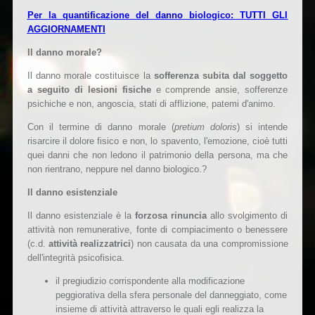
Per la quantificazione del danno biologico: TUTTI GLI
AGGIORNAMENTI
Il danno morale?
Il danno morale costituisce la
sofferenza subita dal soggetto
a seguito di lesioni fisiche
e comprende ansie, sofferenze
psichiche e non, angoscia, stati di afflizione, patemi d'animo.
Con il termine di danno morale (
pretium doloris
) si intende
risarcire il dolore fisico e non, lo spavento, l'emozione, cioè tutti
quei danni che non ledono il patrimonio della persona, ma che
non rientrano, neppure nel danno biologico.?
Il danno esistenziale
Il danno esistenziale è la
forzosa rinuncia
allo svolgimento di
attività non remunerative, fonte di compiacimento o benessere
(c.d.
attività realizzatrici
) non causata da una compromissione
dell'integrità psicofisica.
il pregiudizio corrispondente alla modificazione
peggiorativa della sfera personale del danneggiato, come
insieme di attività attraverso le quali egli realizza la