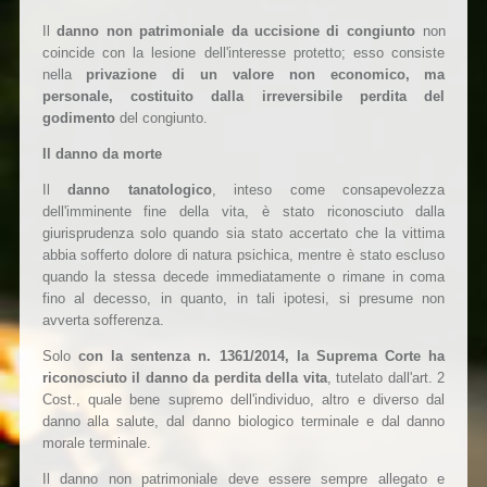
Il
danno non patrimoniale da uccisione di congiunto
non
coincide con la lesione dell'interesse protetto; esso consiste
nella
privazione di un valore non economico, ma
personale, costituito dalla irreversibile perdita del
godimento
del congiunto.
Il danno da morte
Il
danno tanatologico
, inteso come consapevolezza
dell'imminente fine della vita, è stato riconosciuto dalla
giurisprudenza solo quando sia stato accertato che la vittima
abbia sofferto dolore di natura psichica, mentre è stato escluso
quando la stessa decede immediatamente o rimane in coma
fino al decesso, in quanto, in tali ipotesi, si presume non
avverta sofferenza.
Solo
con la sentenza n. 1361/2014, la Suprema Corte ha
riconosciuto il danno da perdita della vita
, tutelato dall'art. 2
Cost., quale bene supremo dell'individuo, altro e diverso dal
danno alla salute, dal danno biologico terminale e dal danno
morale terminale.
Il danno non patrimoniale deve essere sempre allegato e