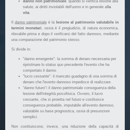
danno non patrimoniale
: quando si verifica lesione alla
salute, ai diritti inviolabili dell'uomo e in generale al
la
vita
.
Il
danno patrimoniale
è la
lesione al patrimonio valutabile in
termini monetari
, ossia è il pregiudizio, di natura economica,
rilevabile prima e dopo il verificarsi del fatto dannoso, mediante
una comparazione del patrimonio stesso.
Si divide in:
"danno emergente": la somma di denaro necessaria per
ripristinare lo status quo precedente l'evento che ha
comportato il danno.
"lucro cessante": il mancato guadagno di una somma di
denaro che l'evento dannoso impedisce di realizzare.
“danno futuro”
:
il danno patrimoniale conseguenza della
lesione dell'integrità psicofisica. Ovvero, il lucro
cessante, che si proietta nel futuro e costituisce
conseguenza probabile, imputabile all'evento dannoso,
valutabile su base prognostica, ossia di presunzioni
semplici.
Non costituiscono, invece, una riduzione della capacità di