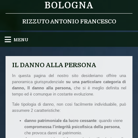
BOLOGNA
RIZZUTO ANTONIO FRANCESCO
MENU
IL DANNO ALLA PERSONA
In questa pagina del nostro sito desideriamo offrire una
panoramica giurisprudenziale
su una particolare categoria di
danno,
Il danno alla persona,
che si è meglio definita nel
tempo ed è comunque in costante evoluzione.
Tale tipologia di danno, non cosi facilmente individuabile, può
assumere 2 caratteristiche:
danno patrimoniale da lucro cessante
: quando viene
compromessa l'integrità psicofisica della persona
,
che provoca danni al patrimonio.