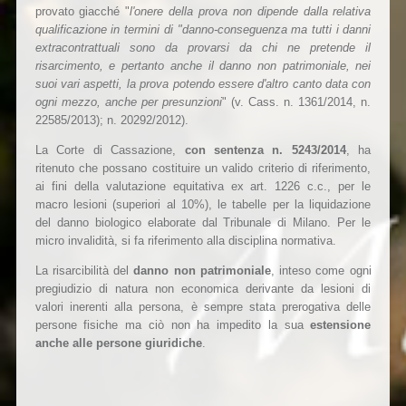
provato giacché "
l'onere della prova non dipende dalla relativa
qualificazione in termini di "danno-conseguenza ma tutti i danni
extracontrattuali sono da provarsi da chi ne pretende il
risarcimento, e pertanto anche il danno non patrimoniale, nei
suoi vari aspetti, la prova potendo essere d'altro canto data con
ogni mezzo, anche per presunzioni
" (v. Cass. n. 1361/2014, n.
22585/2013); n. 20292/2012).
La Corte di Cassazione,
con sentenza n. 5243/2014
, ha
ritenuto che possano costituire un valido criterio di riferimento,
ai fini della valutazione equitativa ex art. 1226 c.c., per le
macro lesioni (superiori al 10%), le tabelle per la liquidazione
del danno biologico elaborate dal Tribunale di Milano. Per le
micro invalidità, si fa riferimento alla disciplina normativa.
La risarcibilità del
danno non patrimoniale
, inteso come ogni
pregiudizio di natura non economica derivante da lesioni di
valori inerenti alla persona, è sempre stata prerogativa delle
persone fisiche ma ciò non ha impedito la sua
estensione
anche alle persone giuridiche
.