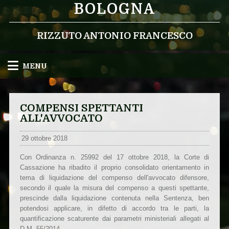
BOLOGNA
RIZZUTO ANTONIO FRANCESCO
MENU
COMPENSI SPETTANTI
ALL'AVVOCATO
29 ottobre 2018
Con Ordinanza n. 25992 del 17 ottobre 2018, la Corte di
Cassazione ha ribadito il proprio consolidato orientamento in
tema di liquidazione del compenso dell'avvocato difensore,
secondo il quale la misura del compenso a questi spettante,
prescinde dalla liquidazione contenuta nella Sentenza, ben
potendosi applicare, in difetto di accordo tra le parti, la
quantificazione scaturente dai parametri ministeriali allegati al
D.M. 55/2014.