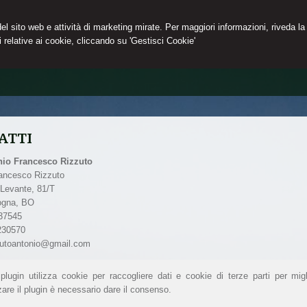
 del sito web e attività di marketing mirate. Per maggiori informazioni, riveda la
 relative ai cookie, cliccando su 'Gestisci Cookie'
ATTI
nio Francesco Rizzuto
rancesco Rizzuto
 Levante, 81/T
ogna
,
BO
37545
230570
zutoantonio@gmail.com
lugin utilizza cookie per raccogliere dati e cookie di terze parti per migl
zare il plugin è necessario dare il consenso.