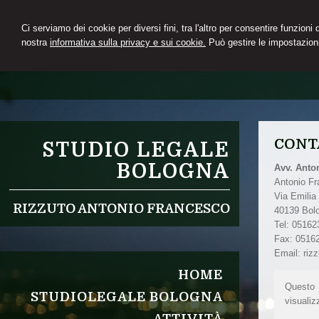
Ci serviamo dei cookie per diversi fini, tra l'altro per consentire funzioni
nostra
informativa sulla privacy e sui cookie.
Può gestire le impostazioni
CONT
STUDIO LEGALE
BOLOGNA
Avv. Anto
Antonio F
Via Emilia
RIZZUTO ANTONIO FRANCESCO
40139
Bol
Tel:
05162
Fax
:
0516
Email:
riz
HOME
Questo p
STUDIOLEGALE BOLOGNA
visualiz