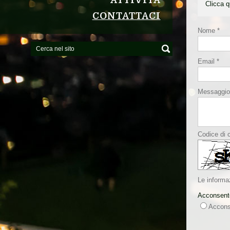
ATTIVITÀ
Clicca q
CONTATTACI
Nome *
Email *
Messaggio
Codice di c
Le informa
Acconsento
Accons