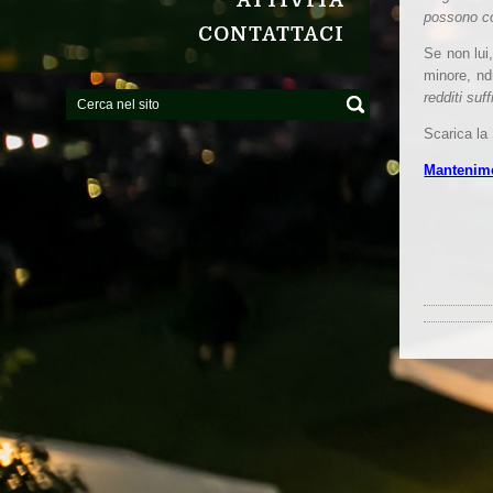
ATTIVITÀ
possono cos
CONTATTACI
Se non lui
minore, nd
redditi suf
Scarica la
Mantenime