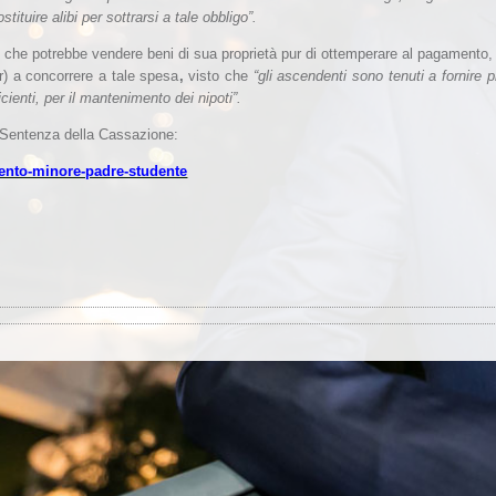
tituire alibi per sottrarsi a tale obbligo”.
, che potrebbe vendere beni di sua proprietà pur di ottemperare al pagamento
r) a concorrere a tale spesa
,
visto che
“gli ascendenti sono tenuti a fornire 
ficienti, per il mantenimento dei nipoti”.
 Sentenza della Cassazione:
nto-minore-padre-studente