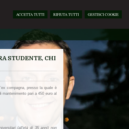
ACCETTA TUTTI
RIFIUTA TUTTI
GESTISCI COOKIE
RA STUDENTE, CHI
n l’ex compagna, presso la quale è
di mantenimento pari a 450 euro al
iversitari (all'età di 35 anni) non