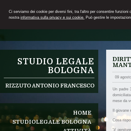
Ci serviamo dei cookie per diversi fini, tra l'altro per consentire funzioni
nostra
informativa sulla privacy e sui cookie.
Può gestire le impostazioni
DIRIT
STUDIO LEGALE
MANT
BOLOGNA
09 agost
RIZZUTO ANTONIO FRANCESCO
Un padre 3
domiciliat
mese da ver
Il giovane
HOME
Cosa rispo
STUDIOLEGALE BOLOGNA
“
il genitor