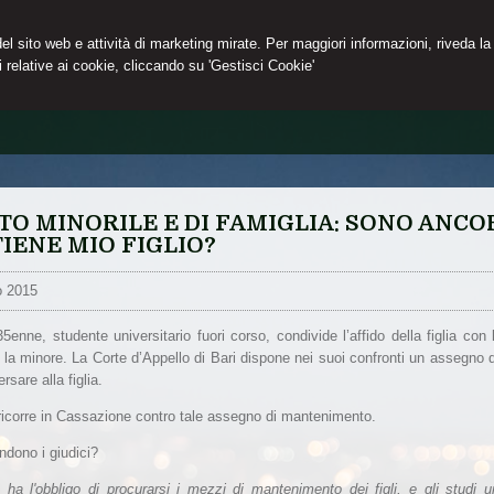
 del sito web e attività di marketing mirate. Per maggiori informazioni, riveda la
 relative ai cookie, cliccando su 'Gestisci Cookie'
TO MINORILE E DI FAMIGLIA: SONO ANCO
IENE MIO FIGLIO?
o 2015
5enne, studente universitario fuori corso, condivide l’affido della figlia co
a la minore. La Corte d’Appello di Bari dispone nei suoi confronti un assegno 
sare alla figlia.
 ricorre in Cassazione contro tale assegno di mantenimento.
ndono i giudici?
e ha l'obbligo di procurarsi i mezzi di mantenimento dei figli, e gli studi un