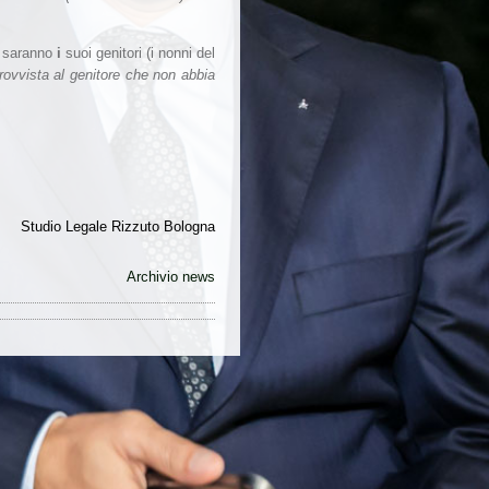
, saranno
i
suoi genitori (i nonni del
provvista al genitore che non abbia
Studio Legale Rizzuto Bologna
Archivio news