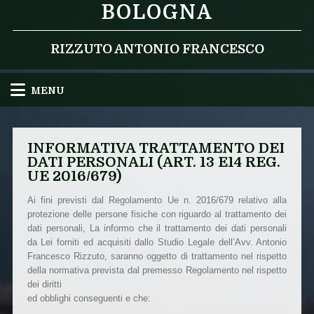
BOLOGNA
RIZZUTO ANTONIO FRANCESCO
MENU
INFORMATIVA TRATTAMENTO DEI
DATI PERSONALI (ART. 13 E14 REG.
UE 2016/679)
Ai fini previsti dal Regolamento Ue n. 2016/679 relativo alla
protezione delle persone fisiche con riguardo al trattamento dei
dati personali, La informo che il trattamento dei dati personali
da Lei forniti ed acquisiti dallo Studio Legale dell’Avv. Antonio
Francesco Rizzuto, saranno oggetto di trattamento nel rispetto
della normativa prevista dal premesso Regolamento nel rispetto
dei diritti
ed obblighi conseguenti e che: