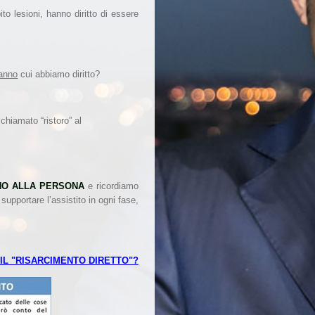
o lesioni, hanno diritto di essere
danno
cui abbiamo diritto?
 chiamato “ristoro” al
NO ALLA PERSONA
e ricordiamo
supportare l’assistito in ogni fase,
 IL "RISARCIMENTO DIRETTO"?