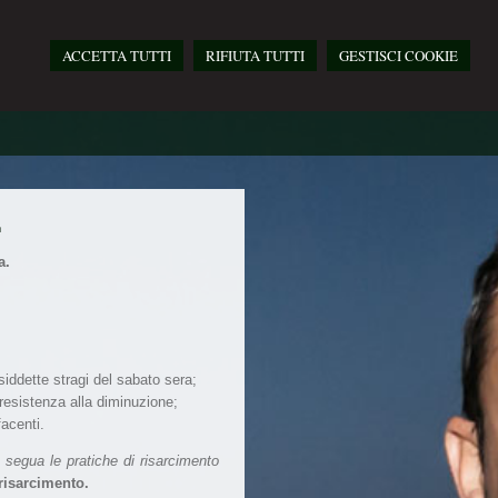
ACCETTA TUTTI
RIFIUTA TUTTI
GESTISCI COOKIE
E
a.
siddette stragi del sabato sera;
a resistenza alla diminuzione;
facenti.
e segua le pratiche di risarcimento
 risarcimento.