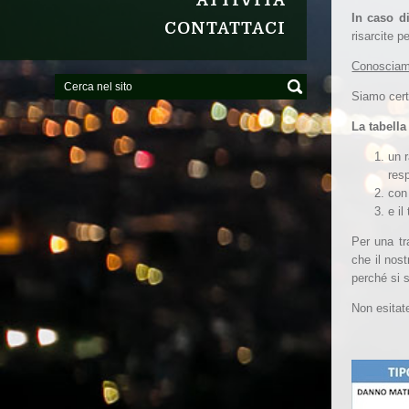
ATTIVITÀ
In caso di
CONTATTACI
risarcite pe
Conosciamo
Siamo cert
La tabella
un r
res
con
e i
Per una tr
che il nost
perché si 
Non esitat