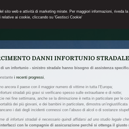
 del sito web e attività di marketing mirate. Per maggiori informazioni, riveda la
 relative ai cookie, cliccando su 'Gestisci Cookie'
RCIMENTO DANNI INFORTUNIO STRADAL
 di un infortunio - sinistro stradale hanno bisogno di assistenza specific
nonstante
i recenti progressi
,
mo ancora il paese con il maggior numero di vittime in tutta l’Europa;
infortuni stradali più gravi si verificano spesso sulle extraurbane e di notte;
ie nei fine settimana, anche se la diminuzione è netta in particolare per le co
ortalità dei più giovani, e dei bambini in particolare, dimostra un’ingiustificat
ancano i dati degli incidenti connessi con l’abuso di alcol o di sostanze stupe
ime di infortuni stradali é necessario quindi affidarsi ad uno studio legale ch
 interfacci con le compagnie di assicurazione perché si ottenga il giusto