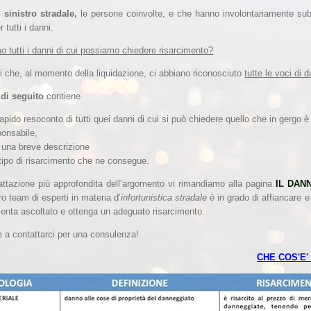
 sinistro stradale,
le persone coinvolte, e che hanno involontariamente subit
r tutti i danni.
 tutti i danni di cui possiamo chiedere risarcimento?
i che, al momento della liquidazione, ci abbiano riconosciuto
tutte le voci di 
 di seguito
contiene
apido resoconto di tutti quei danni di cui si può chiedere quello che in gergo è
ponsabile,
 una breve descrizione
l tipo di risarcimento che ne consegue.
attazione più approfondita dell’argomento vi rimandiamo alla pagina
IL DAN
ro team di esperti in materia d’
infortunistica stradale
è in grado di affiancare e 
senta ascoltato e ottenga un adeguato risarcimento.
e a contattarci per una consulenza!
CHE COS'E'