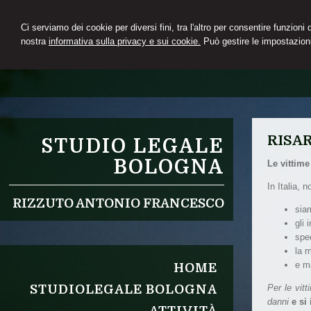
Ci serviamo dei cookie per diversi fini, tra l'altro per consentire funzioni
nostra
informativa sulla privacy e sui cookie.
Può gestire le impostazioni
RISA
STUDIO LEGALE
BOLOGNA
Le vittime
In Italia, 
RIZZUTO ANTONIO FRANCESCO
sia
gli 
spec
la m
e m
HOME
Per le vitt
STUDIOLEGALE BOLOGNA
danni
e si