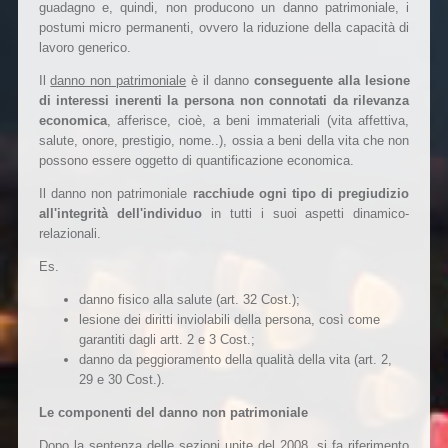
guadagno e, quindi, non producono un danno patrimoniale, i
postumi micro permanenti, ovvero la riduzione della capacità di
lavoro generico.
Il
danno non patrimoniale
è il danno
conseguente alla lesione
di interessi inerenti la persona non connotati da rilevanza
economica
, afferisce, cioè, a beni immateriali (vita affettiva,
salute, onore, prestigio, nome..), ossia a beni della vita che non
possono essere oggetto di quantificazione economica.
Il danno non patrimoniale
racchiude ogni tipo di pregiudizio
all'integrità dell'individuo
in tutti i suoi aspetti dinamico-
relazionali.
Es.
danno fisico alla salute (art. 32 Cost.);
lesione dei diritti inviolabili della persona, così come
garantiti dagli artt. 2 e 3 Cost.;
danno da peggioramento della qualità della vita (art. 2,
29 e 30 Cost.).
Le componenti del danno non patrimoniale
Dopo la sentenza delle sezioni unite del 2008, si fa riferimento