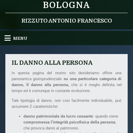
BOLOGNA
RIZZUTO ANTONIO FRANCESCO
MENU
IL DANNO ALLA PERSONA
In questa pagina del nostro sito desideriamo offrire una
panoramica giurisprudenziale
su una particolare categoria di
danno,
Il danno alla persona,
che si è meglio definita nel
tempo ed è comunque in costante evoluzione.
Tale tipologia di danno, non cosi facilmente individuabile, può
assumere 2 caratteristiche:
danno patrimoniale da lucro cessante
: quando viene
compromessa l'integrità psicofisica della persona
,
che provoca danni al patrimonio.