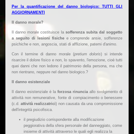
Per la quantificazione del danno biologico: TUTTI GLI
AGGIORNAMENTI
Il danno morale?
Il danno morale costituisce la
sofferenza subita dal soggetto
a seguito di lesioni fisiche
e comprende ansie, sofferenze
psichiche e non, angoscia, stati di afflizione, patemi d'animo.
Con il termine di danno morale (
pretium doloris
) si intende
risarcire il dolore fisico e non, lo spavento, l'emozione, cioè tutti
quei danni che non ledono il patrimonio della persona, ma che
non rientrano, neppure nel danno biologico.?
Il danno esistenziale
Il danno esistenziale è la
forzosa rinuncia
allo svolgimento di
attività non remunerative, fonte di compiacimento o benessere
(c.d.
attività realizzatrici
) non causata da una compromissione
dell'integrità psicofisica.
il pregiudizio corrispondente alla modificazione
peggiorativa della sfera personale del danneggiato, come
insieme di attività attraverso le quali egli realizza la