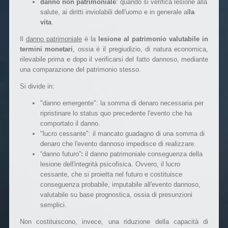
danno non patrimoniale
: quando si verifica lesione alla
salute, ai diritti inviolabili dell'uomo e in generale al
la
vita
.
Il
danno patrimoniale
è la
lesione al patrimonio valutabile in
termini monetari
, ossia è il pregiudizio, di natura economica,
rilevabile prima e dopo il verificarsi del fatto dannoso, mediante
una comparazione del patrimonio stesso.
Si divide in:
"danno emergente": la somma di denaro necessaria per
ripristinare lo status quo precedente l'evento che ha
comportato il danno.
"lucro cessante": il mancato guadagno di una somma di
denaro che l'evento dannoso impedisce di realizzare.
“danno futuro”
:
il danno patrimoniale conseguenza della
lesione dell'integrità psicofisica. Ovvero, il lucro
cessante, che si proietta nel futuro e costituisce
conseguenza probabile, imputabile all'evento dannoso,
valutabile su base prognostica, ossia di presunzioni
semplici.
Non costituiscono, invece, una riduzione della capacità di