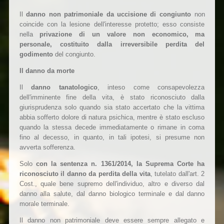
Il
danno non patrimoniale da uccisione di congiunto
non
coincide con la lesione dell'interesse protetto; esso consiste
nella
privazione di un valore non economico, ma
personale, costituito dalla irreversibile perdita del
godimento
del congiunto.
Il danno da morte
Il
danno tanatologico
, inteso come consapevolezza
dell'imminente fine della vita, è stato riconosciuto dalla
giurisprudenza solo quando sia stato accertato che la vittima
abbia sofferto dolore di natura psichica, mentre è stato escluso
quando la stessa decede immediatamente o rimane in coma
fino al decesso, in quanto, in tali ipotesi, si presume non
avverta sofferenza.
Solo
con la sentenza n. 1361/2014, la Suprema Corte ha
riconosciuto il danno da perdita della vita
, tutelato dall'art. 2
Cost., quale bene supremo dell'individuo, altro e diverso dal
danno alla salute, dal danno biologico terminale e dal danno
morale terminale.
Il danno non patrimoniale deve essere sempre allegato e