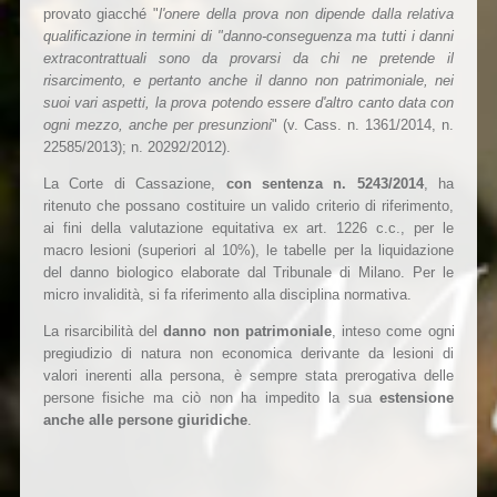
provato giacché "
l'onere della prova non dipende dalla relativa
qualificazione in termini di "danno-conseguenza ma tutti i danni
extracontrattuali sono da provarsi da chi ne pretende il
risarcimento, e pertanto anche il danno non patrimoniale, nei
suoi vari aspetti, la prova potendo essere d'altro canto data con
ogni mezzo, anche per presunzioni
" (v. Cass. n. 1361/2014, n.
22585/2013); n. 20292/2012).
La Corte di Cassazione,
con sentenza n. 5243/2014
, ha
ritenuto che possano costituire un valido criterio di riferimento,
ai fini della valutazione equitativa ex art. 1226 c.c., per le
macro lesioni (superiori al 10%), le tabelle per la liquidazione
del danno biologico elaborate dal Tribunale di Milano. Per le
micro invalidità, si fa riferimento alla disciplina normativa.
La risarcibilità del
danno non patrimoniale
, inteso come ogni
pregiudizio di natura non economica derivante da lesioni di
valori inerenti alla persona, è sempre stata prerogativa delle
persone fisiche ma ciò non ha impedito la sua
estensione
anche alle persone giuridiche
.