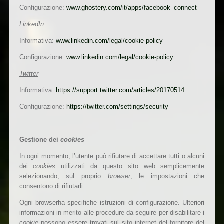
Configurazione:
www.ghostery.com/it/apps/facebook_connect
LinkedIn
Informativa:
www.linkedin.com/legal/cookie-policy
Configurazione:
www.linkedin.com/legal/cookie-policy
Twitter
Informativa:
https://support.twitter.com/articles/20170514
Configurazione:
https://twitter.com/settings/security
Gestione dei
cookies
In ogni momento, l’utente può rifiutare di accettare tutti o alcuni
dei
cookies
utilizzati da questo sito web semplicemente
selezionando, sul proprio
browser
, le impostazioni che
consentono di rifiutarli.
Ogni browserha specifiche istruzioni di configurazione. Ulteriori
informazioni in merito alle procedure da seguire per disabilitare i
cookie
possono essere trovati sul sito internet del fornitore del