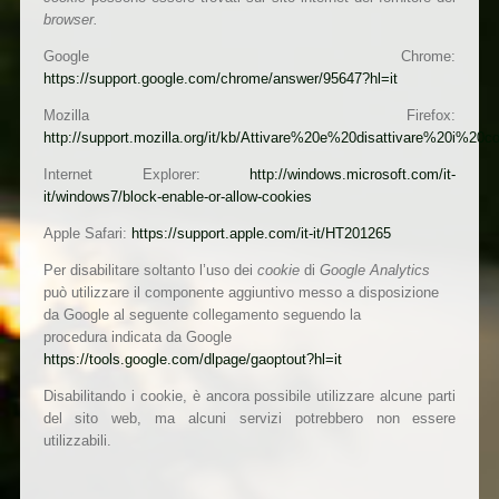
browser.
Google Chrome:
https://support.google.com/chrome/answer/95647?hl=it
Mozilla Firefox:
http://support.mozilla.org/it/kb/Attivare%20e%20disattivare%20i%20c
Internet Explorer:
http://windows.microsoft.com/it-
it/windows7/block-enable-or-allow-cookies
Apple Safari:
https://support.apple.com/it-it/HT201265
Per disabilitare soltanto l’uso dei
cookie
di
Google Analytics
può utilizzare il componente aggiuntivo messo a disposizione
da Google al seguente collegamento seguendo la
procedura
indicata da Google
https://tools.google.com/dlpage/gaoptout?hl=it
Disabilitando i cookie, è ancora possibile utilizzare alcune parti
del sito web, ma alcuni servizi potrebbero non essere
utilizzabili.