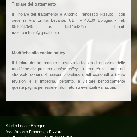
Titolare del trattamento
Il Titolare del trattamento è Antonio Francesco Rizzuto con
sede in Via Emilia Levante, 81/T – 40139 Bologna - Tel.
0516237545 fax 0514682797 - Email:
rizzutoantonio@gmail.com.
Modifiche alla cookie policy
Il Titolare del trattamento si riserva la facoltà di apportare delle
modifiche alla presente
cookie policy
. L’utente e/o visitatore del
sito web accetta di essere vincolato a tali eventuali e future
revisioni e si impegna, pertanto, a visitare periodicamente
questa pagina per essere informato su eventuali variazioni.
Studio Legale Bologna
Avv. Antonio Francesco Rizzuto