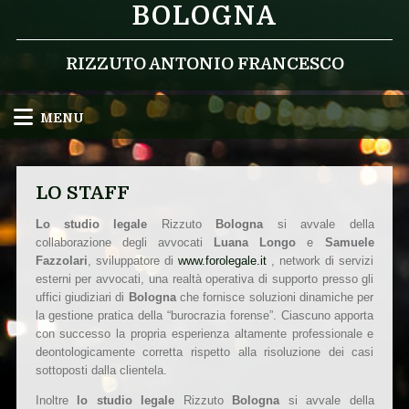
BOLOGNA
RIZZUTO ANTONIO FRANCESCO
MENU
LO STAFF
Lo studio legale
Rizzuto
Bologna
si avvale della
collaborazione degli avvocati
Luana Longo
e
Samuele
Fazzolari
, sviluppatore di
www.forolegale.it
, network di servizi
esterni per avvocati, una realtà operativa di supporto presso gli
uffici giudiziari di
Bologna
che fornisce soluzioni dinamiche per
la gestione pratica della “burocrazia forense”. Ciascuno apporta
con successo la propria esperienza altamente professionale e
deontologicamente corretta rispetto alla risoluzione dei casi
sottoposti dalla clientela.
Inoltre
lo studio legale
Rizzuto
Bologna
si avvale della